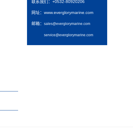
联系我们：
+0532-80920206
网址：
www.everglorymarine.com
邮箱：
sales@everglorymarine.com
service@everglorymarine.com