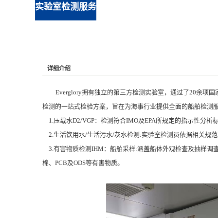
实验室检测服务
详细介绍
Everglory
拥有独立的第三方检测实验室，通过了
20
余项国
检测的一站式检验方案，旨在为海事行业提供全面的船舶检测
1.
压载水
D2/VGP
：检测符合
IMO
及
EPA
所规定的指示性分析
2.
生活饮用水
/
生活污水
/
灰水检测
:
实验室检测员依据相关规范
3.
有害物质检测
IHM
：船舶采样
:
涵盖船体外观检查及抽样调
棉、
PCB
及
ODS
等有害物质。